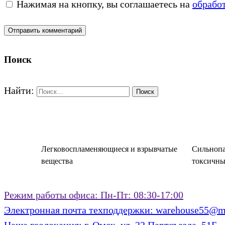
Нажимая на кнопку, вы соглашаетесь на
обрабо
Поиск
Найти:
Легковоспламеняющиеся и взрывчатые
Сильнопа
вещества
токсичны
Режим работы офиса:
Пн-Пт: 08:30-17:00
Электронная почта техподдержки:
warehouse55@ma
Наша геолокация:
г. Омск, ул. 22 Партсъезда, 51Б