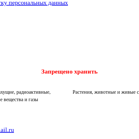
тку персональных данных
Запрещено хранить
хущие, радиоактивные,
Растения, животные и живые 
е вещества и газы
il.ru