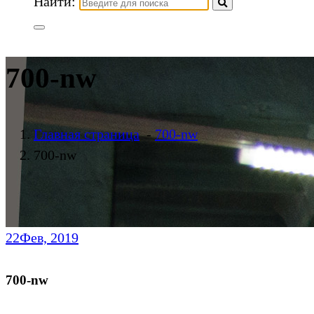
Найти:
700-nw
Главная страница
-
700-nw
700-nw
22
Фев, 2019
700-nw