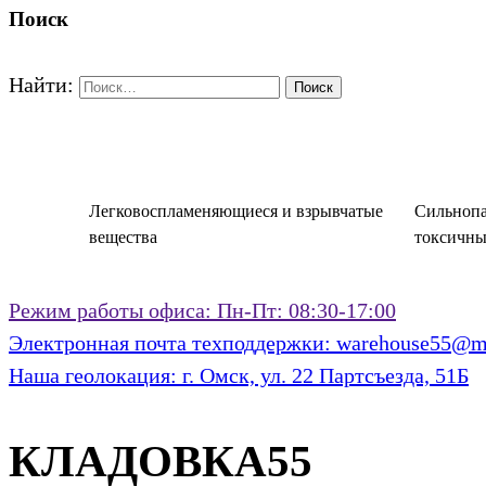
Поиск
Найти:
Легковоспламеняющиеся и взрывчатые
Сильнопа
вещества
токсичны
Режим работы офиса:
Пн-Пт: 08:30-17:00
Электронная почта техподдержки:
warehouse55@ma
Наша геолокация:
г. Омск, ул. 22 Партсъезда, 51Б
КЛАДОВКА55