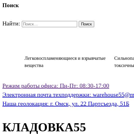
Поиск
Найти:
Легковоспламеняющиеся и взрывчатые
Сильнопа
вещества
токсичны
Режим работы офиса:
Пн-Пт: 08:30-17:00
Электронная почта техподдержки:
warehouse55@ma
Наша геолокация:
г. Омск, ул. 22 Партсъезда, 51Б
КЛАДОВКА55