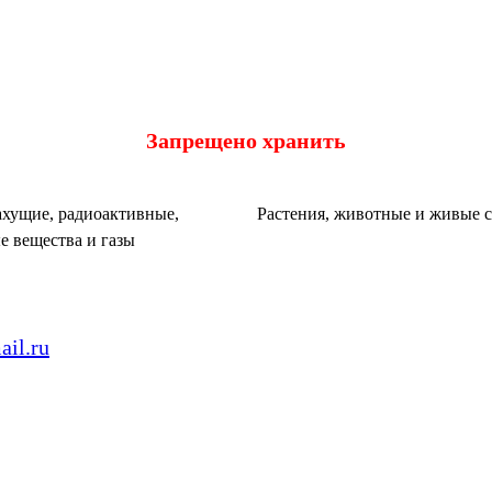
Запрещено хранить
хущие, радиоактивные,
Растения, животные и живые 
е вещества и газы
il.ru