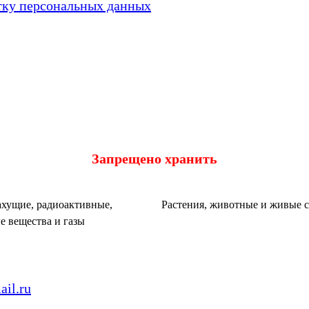
тку персональных данных
Запрещено хранить
хущие, радиоактивные,
Растения, животные и живые 
е вещества и газы
il.ru