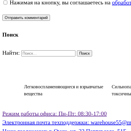
Нажимая на кнопку, вы соглашаетесь на
обрабо
Поиск
Найти:
Легковоспламеняющиеся и взрывчатые
Сильнопа
вещества
токсичны
Режим работы офиса:
Пн-Пт: 08:30-17:00
Электронная почта техподдержки:
warehouse55@ma
Наша геолокация:
г. Омск, ул. 22 Партсъезда, 51Б